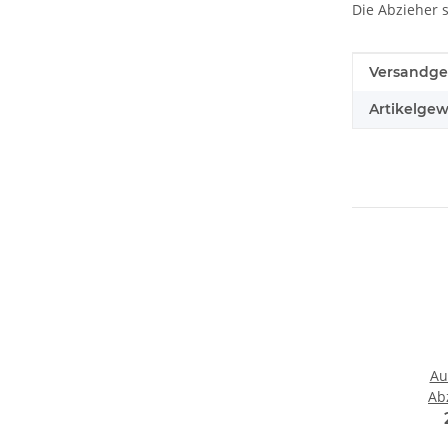
Die Abzieher 
Produkteig
Wert
Versandge
Artikelgew
Au
Ab