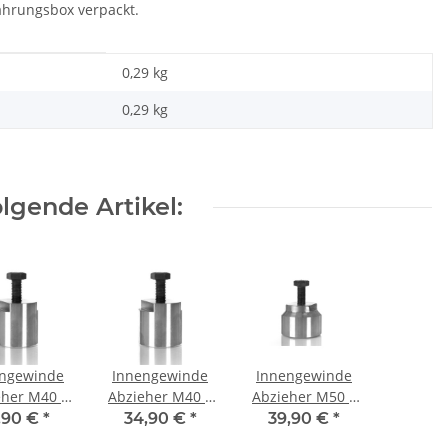
ahrungsbox verpackt.
0,29 kg
0,29
kg
lgende Artikel:
ngewinde
Innengewinde
Innengewinde
eher M40 x
Abzieher M40 x
Abzieher M50 x
1 mm
1,5 mm
1 mm
,90 €
*
34,90 €
*
39,90 €
*