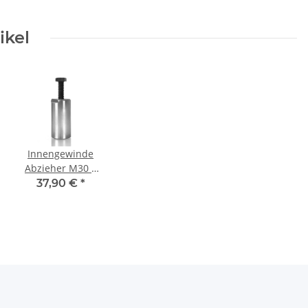
ikel
Innengewinde
Abzieher M30 x
1,5 mm Tief
37,90 €
*