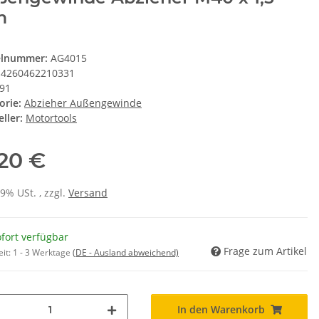
m
elnummer:
AG4015
4260462210331
91
orie:
Abzieher Außengewinde
ller:
Motortools
,20 €
19% USt. , zzgl.
Versand
fort verfügbar
Frage zum Artikel
eit:
1 - 3 Werktage
(DE - Ausland abweichend)
In den Warenkorb