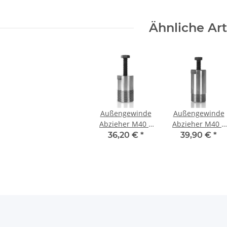
Ähnliche Art
Außengewinde
Außengewinde
Abzieher M40 x
Abzieher M40 x
1,5 mm Tief
1,5 mm Extra
36,20 €
*
39,90 €
*
Tief