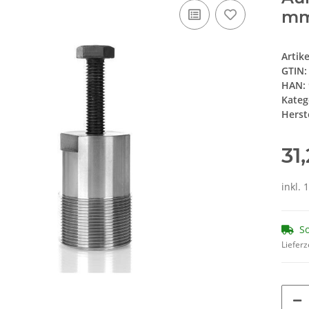
m
Artik
GTIN:
HAN:
Kateg
Herste
31
inkl. 
So
Lieferz