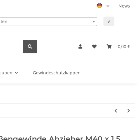
News
aten
✔
0,00 €
auben
Gewindeschutzkappen
ßengewinde Abzieher M40 x 1,5