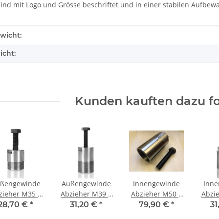
sind mit Logo und Grösse beschriftet und in einer stabilen Aufbew
enschaft
wicht:
icht:
Kunden kauften dazu fo
ßengewinde
Außengewinde
Innengewinde
Inne
zieher M35 x
Abzieher M39 x
Abzieher M50 x
Abzi
1,5 mm
1,5 mm
1,5 mm Extra
28,70 €
*
31,20 €
*
79,90 €
*
31
Tief