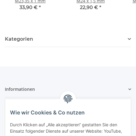
M23,35 x 1 mm
M24 x 1,5 mm
M
33,90 €
*
22,90 €
*
Kategorien
Informationen
Zahlungsarten & Versand
Wie wir Cookies & Co nutzen
Durch Klicken auf „Alle akzeptieren“ gestatten Sie den
Einsatz folgender Dienste auf unserer Website: YouTube,