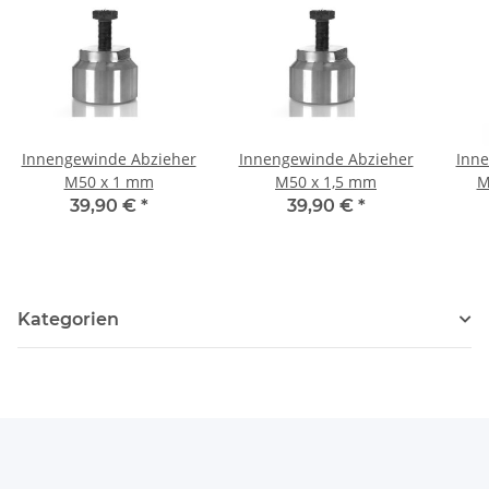
Innengewinde Abzieher
Innengewinde Abzieher
Inne
M50 x 1 mm
M50 x 1,5 mm
M
39,90 €
*
39,90 €
*
Kategorien