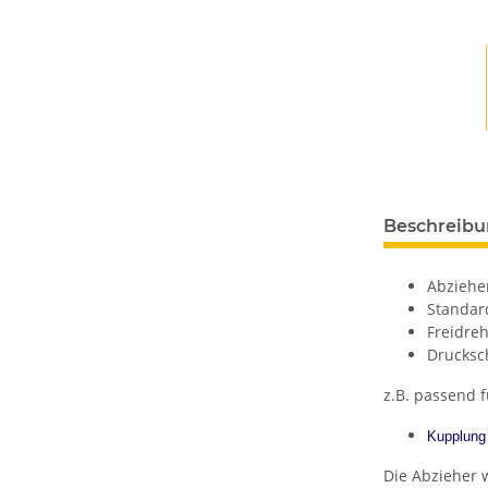
Beschreib
Abziehe
Standar
Freidre
Drucksc
z.B. passend f
Kupplung 
Die Abzieher 