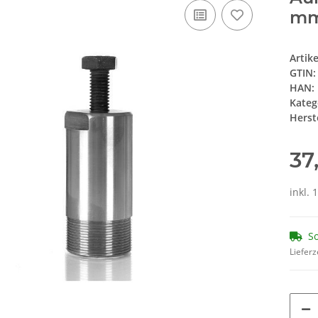
mm
Artik
GTIN:
HAN:
Kateg
Herste
37
inkl. 
So
Lieferz