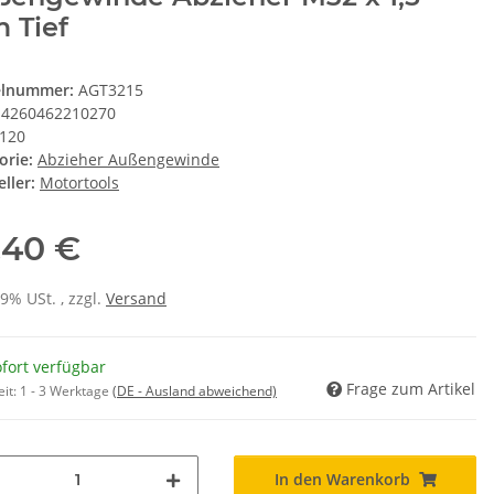
 Tief
elnummer:
AGT3215
4260462210270
120
orie:
Abzieher Außengewinde
ller:
Motortools
,40 €
19% USt. , zzgl.
Versand
fort verfügbar
Frage zum Artikel
eit:
1 - 3 Werktage
(DE - Ausland abweichend)
In den Warenkorb