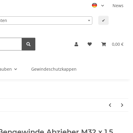
News
aten
✔
0,00 €
auben
Gewindeschutzkappen
ßengewinde Abzieher M32 x 1,5