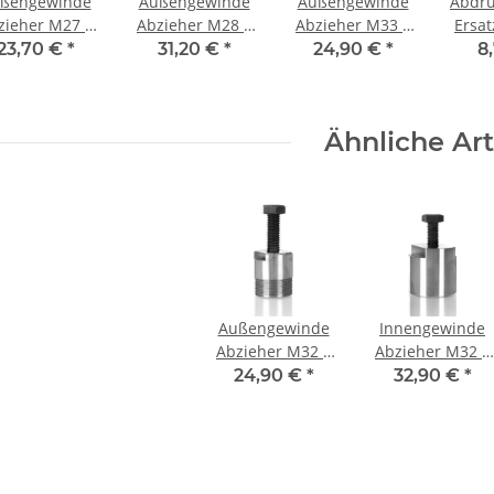
ßengewinde
Außengewinde
Außengewinde
Abdrü
zieher M27 x
Abzieher M28 x
Abzieher M33 x
Ersa
1,5 mm
1,5 mm Tief
1,5 mm
M12
23,70 €
*
31,20 €
*
24,90 €
*
8
Ähnliche Art
Außengewinde
Innengewinde
Abzieher M32 x
Abzieher M32 x
1,5 mm
1,25 mm
24,90 €
*
32,90 €
*