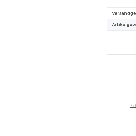
Produkteig
Wert
Versandge
Artikelgew
Sc