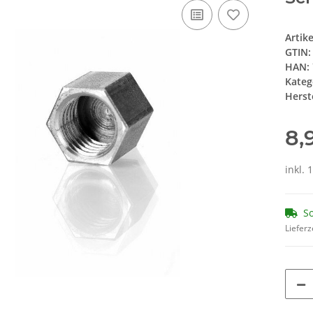
Artik
GTIN:
HAN:
Kateg
Herste
8,
inkl. 
So
Lieferz