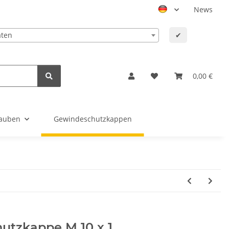
News
aten
✔
0,00 €
auben
Gewindeschutzkappen
utzkappe M 10 x 1