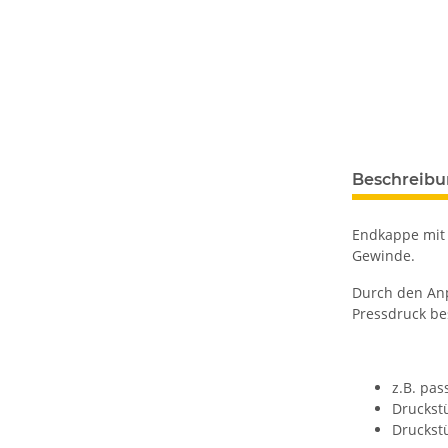
Beschreib
Endkappe mit 
Gewinde.
Durch den An
Pressdruck bes
z.B. pas
Druckst
Druckstü