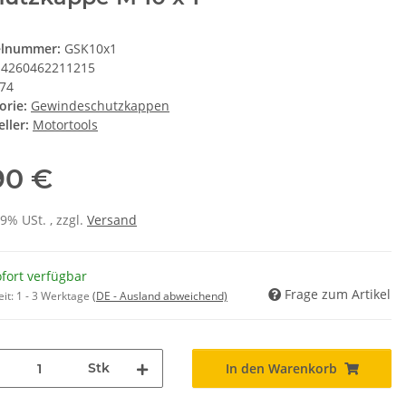
elnummer:
GSK10x1
4260462211215
74
orie:
Gewindeschutzkappen
ller:
Motortools
90 €
19% USt. , zzgl.
Versand
fort verfügbar
Frage zum Artikel
eit:
1 - 3 Werktage
(DE - Ausland abweichend)
Stk
In den Warenkorb