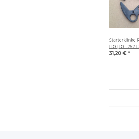
Starterklinke 
ILO JLO L252 
31,20 €
*