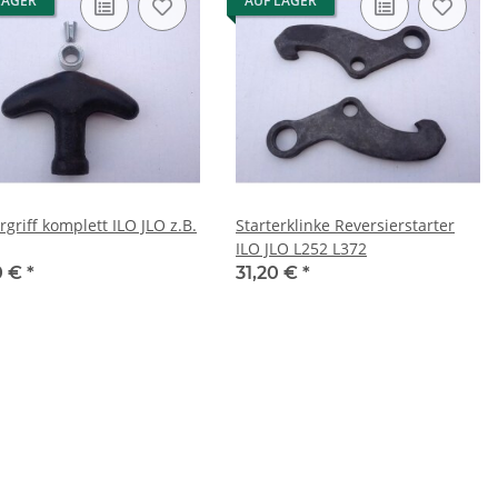
LAGER
AUF LAGER
rgriff komplett ILO JLO z.B.
Starterklinke Reversierstarter
ILO JLO L252 L372
0 €
*
31,20 €
*