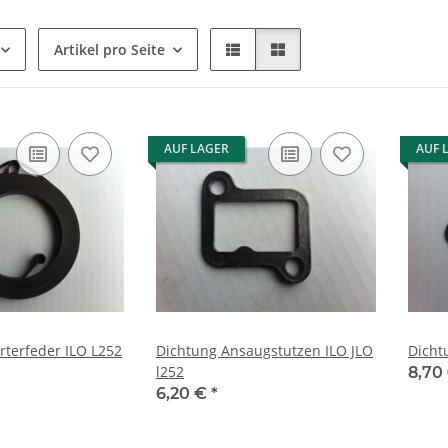
Artikel pro Seite
AUF LAGER
AUF 
rterfeder ILO L252
Dichtung Ansaugstutzen ILO JLO
Dicht
l252
8,70
6,20 €
*