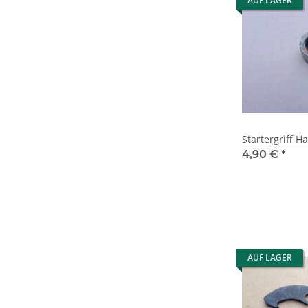
AUF LAGER
Startergriff Ha
4,90 €
*
AUF LAGER