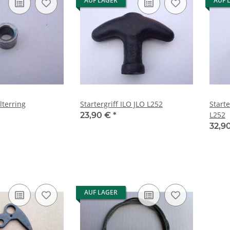
AUF LAGER
AUF 
lterring
Startergriff ILO JLO L252
Starte
L252
23,90 €
*
32,9
AUF LAGER