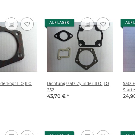
AUF LAGER
AUF 
nderkopf ILO JLO
Dichtungssatz Zylinder ILO JLO
Satz 
252
Starte
43,70 €
*
24,9