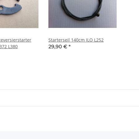
Reversierstarter
Starterseil 140cm ILO L252
L372 L380
29,90 €
*