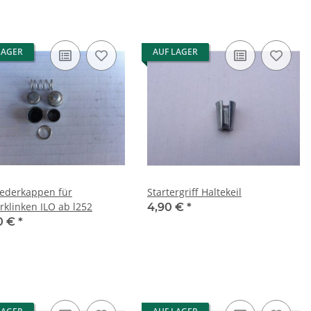
LAGER
AUF LAGER
Federkappen für
Startergriff Haltekeil
rklinken ILO ab l252
4,90 €
*
0 €
*