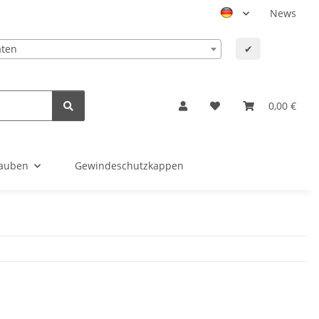
News
aten
✔
0,00 €
auben
Gewindeschutzkappen