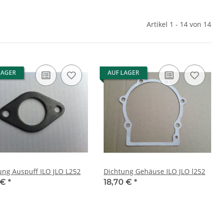
Artikel 1 - 14 von 14
LAGER
AUF LAGER
ung Auspuff ILO JLO L252
Dichtung Gehäuse ILO JLO l252
 €
*
18,70 €
*