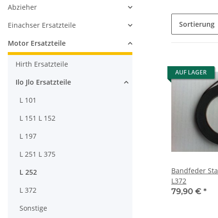
Abzieher
Sortierung
Einachser Ersatzteile
Motor Ersatzteile
Hirth Ersatzteile
AUF LAGER
Ilo Jlo Ersatzteile
L 101
L 151 L 152
L 197
L 251 L 375
Bandfeder Sta
L 252
L372
L 372
79,90 €
*
Sonstige