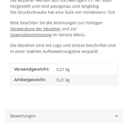
Die Abzieher werden aus hochwertigem Cr- Ni- Stahl
hergestellt und sind passgenau und langlebig.
Die Druckschraube hat eine Güte von mindestens 10,9.
Bitte beachten Sie die Anleitungen zur richtigen
Verwendung der Abzieher
und zur
Gewindebestimmung
im Service Menü .
Die Abzieher sind mit Logo und Grösse beschriftet und
in einer stabilen Aufbewahrungsbox verpackt.
Produkteigenschaft
Wert
Versandgewicht:
0,21 kg
Artikelgewicht:
0,21
kg
Bewertungen