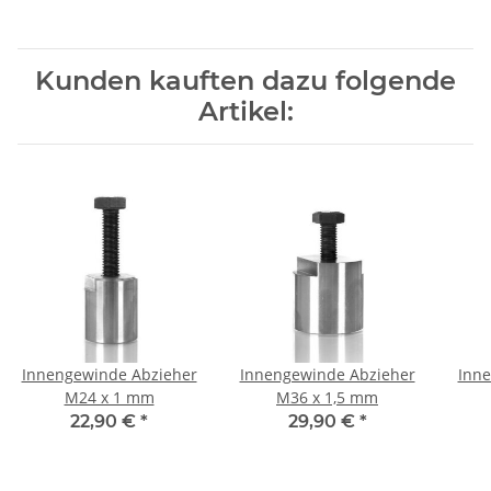
Kunden kauften dazu folgende
Artikel:
Innengewinde Abzieher
Innengewinde Abzieher
Inne
M24 x 1 mm
M36 x 1,5 mm
22,90 €
*
29,90 €
*