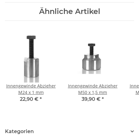
Ähnliche Artikel
Innengewinde Abzieher
Innengewinde Abzieher
Inne
M24 x 1 mm
M50 x 1,5 mm
M
22,90 €
*
39,90 €
*
Kategorien