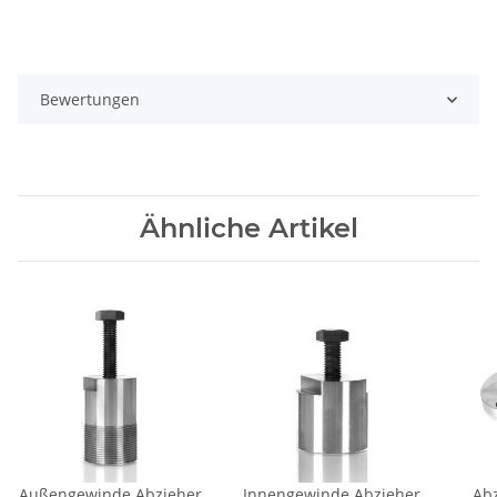
Bewertungen
Ähnliche Artikel
Außengewinde Abzieher
Innengewinde Abzieher
Abz