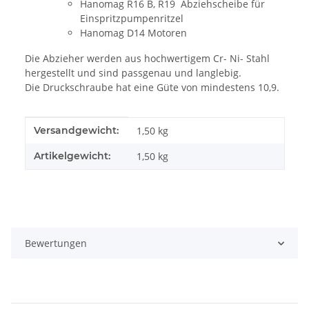
Hanomag R16 B, R19 Abziehscheibe für
Einspritzpumpenritzel
Hanomag D14 Motoren
Die Abzieher werden aus hochwertigem Cr- Ni- Stahl
hergestellt und sind passgenau und langlebig.
Die Druckschraube hat eine Güte von mindestens 10,9.
Produkteigenschaft
Wert
Versandgewicht:
1,50 kg
Artikelgewicht:
1,50
kg
Bewertungen