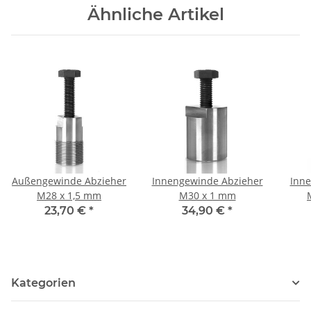
Ähnliche Artikel
Außengewinde Abzieher
Innengewinde Abzieher
Inne
M28 x 1,5 mm
M30 x 1 mm
23,70 €
*
34,90 €
*
Kategorien