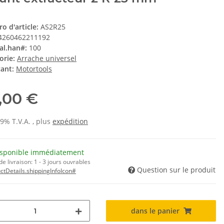
o d'article:
AS2R25
4260462211192
al.han#:
100
orie:
Arrache universel
cant:
Motortools
,00 €
19% T.V.A. , plus
expédition
isponible immédiatement
e livraison:
1 - 3 jours ouvrables
Question sur le produit
ctDetails.shippingInfoIcon#
dans le panier