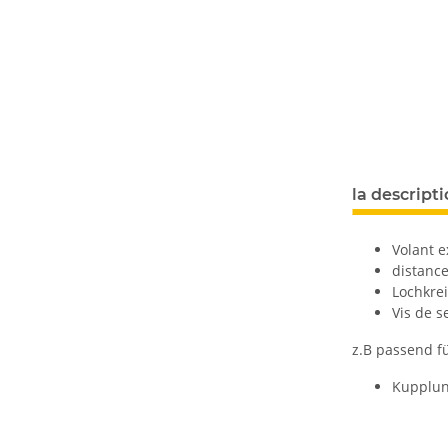
la descript
Volant 
distanc
Lochkre
Vis de 
z.B passend fü
Kupplun