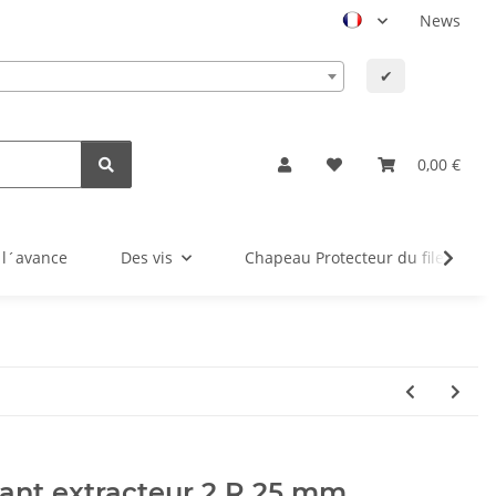
News
✔
0,00 €
 l´avance
Des vis
Chapeau Protecteur du filet
ant extracteur 2 R 25 mm