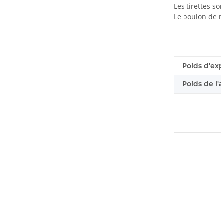
Les tirettes s
Le boulon de 
#productDe
#productDe
Poids d'ex
Poids de l'a