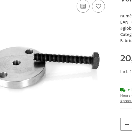
numér
EAN:
#glob
Catég
Fabri
20
Incl. 
d
Heure d
#produ