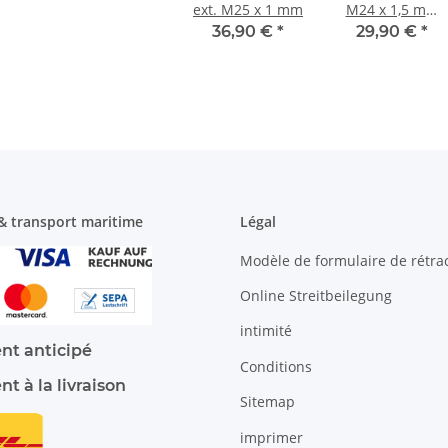
ext. M25 x 1 mm
M24 x 1,5 mm
profond
36,90 €
*
29,90 €
*
& transport maritime
Légal
Modèle de formulaire de rétra
Online Streitbeilegung
intimité
nt anticipé
Conditions
t à la livraison
Sitemap
imprimer