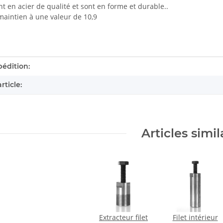
ont en acier de qualité et sont en forme et durable..
maintien à une valeur de 10,9
tails.itemInformation#
tails.itemValue#
pédition:
rticle:
Articles simil
Extracteur filet
Filet intérieur