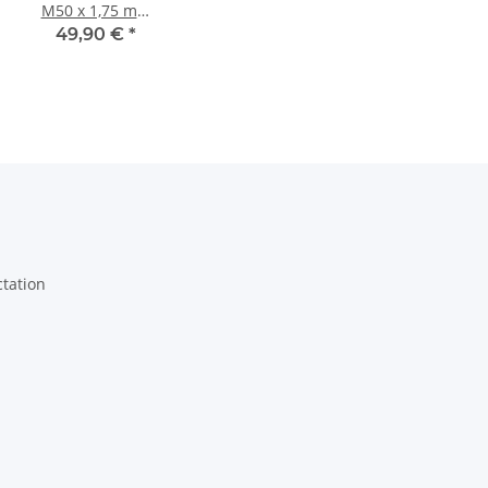
M50 x 1,75 mm
profond
49,90 €
*
ctation