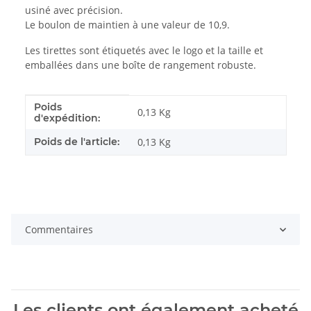
usiné avec précision.
Le boulon de maintien à une valeur de 10,9.
Les tirettes sont étiquetés avec le logo et la taille et
emballées dans une boîte de rangement robuste.
Poids
#productDetails.itemInformation#
#productDetails.itemValue#
0,13 Kg
d'expédition:
Poids de l'article:
0,13
Kg
Commentaires
Les clients ont également acheté