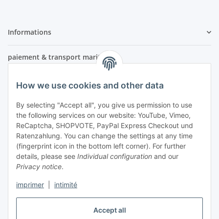
Informations
paiement & transport maritime
How we use cookies and other data
By selecting "Accept all", you give us permission to use
the following services on our website: YouTube, Vimeo,
ReCaptcha, SHOPVOTE, PayPal Express Checkout und
Ratenzahlung. You can change the settings at any time
- Paiement anticipé
(fingerprint icon in the bottom left corner). For further
- Paiement à la livraison
details, please see
Individual configuration
and our
Privacy notice
.
imprimer
|
intimité
Accept all
Légal