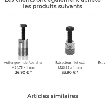
les produits suivants
Außengewinde Abzieher
Extracteur filet ext.
Extra
M24,75 x 1 mm
M23,35 x 1 mm
36,90 €
*
33,90 €
*
Articles similaires