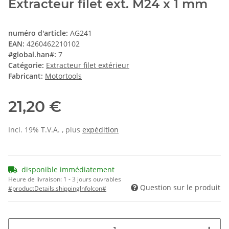
Extracteur filet ext. M24 x 1 mm
numéro d'article:
AG241
EAN:
4260462210102
#global.han#:
7
Catégorie:
Extracteur filet extérieur
Fabricant:
Motortools
21,20 €
Incl. 19% T.V.A. , plus
expédition
disponible immédiatement
Heure de livraison:
1 - 3 jours ouvrables
Question sur le produit
#productDetails.shippingInfoIcon#