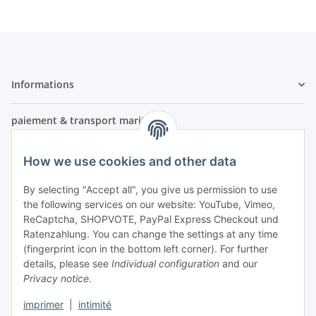
Informations
paiement & transport maritime
How we use cookies and other data
By selecting "Accept all", you give us permission to use
the following services on our website: YouTube, Vimeo,
ReCaptcha, SHOPVOTE, PayPal Express Checkout und
Ratenzahlung. You can change the settings at any time
- Paiement anticipé
(fingerprint icon in the bottom left corner). For further
- Paiement à la livraison
details, please see
Individual configuration
and our
Privacy notice
.
imprimer
|
intimité