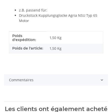
z.B. passend für:
Druckstück Kupplungsglocke Agria NSU Typ 65
Motor
Poids
#productDetails.itemInformation#
#productDetails.itemValue#
1,50 Kg
d'expédition:
Poids de l'article:
1,50
Kg
Commentaires
Les clients ont également acheté