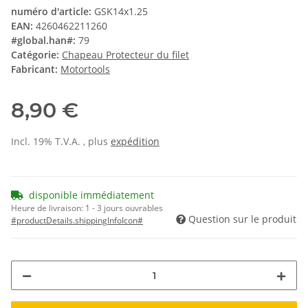
numéro d'article:
GSK14x1.25
EAN:
4260462211260
#global.han#:
79
Catégorie:
Chapeau Protecteur du filet
Fabricant:
Motortools
8,90 €
Incl. 19% T.V.A. , plus
expédition
disponible immédiatement
Heure de livraison:
1 - 3 jours ouvrables
Question sur le produit
#productDetails.shippingInfoIcon#