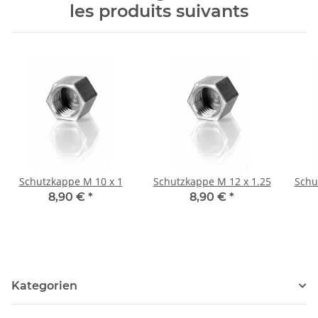
les produits suivants
Schutzkappe M 10 x 1
Schutzkappe M 12 x 1.25
Schu
8,90 €
*
8,90 €
*
Kategorien